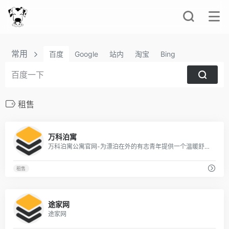
常用
百度
Google
站内
淘宝
Bing
租售
2
万科泊寓
万科泊寓公寓官网-为漂泊在外的有志青年提供一个温暖舒适的家
租售
2
途家网
途家网