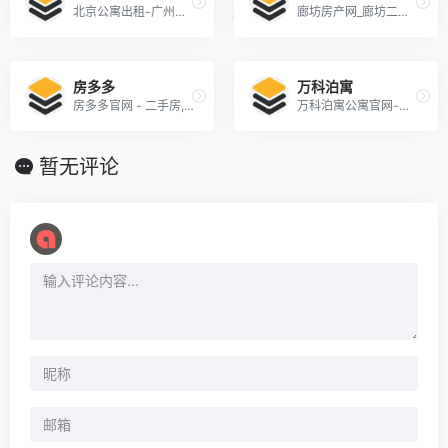
北京公寓出租-广州租房-宁波青年公寓-武汉品牌公寓-世联红璞
廊坊房产网_廊坊二手房|租房|新房|房地产信息网【廊坊贝壳找房】
房多多
万科泊寓
房多多官网 - 二手房,租房,新房,查房价【全网经纪人直卖平台】
万科泊寓公寓官网-为漂泊在外的有志青年提供一个温暖舒适的家
暂无评论