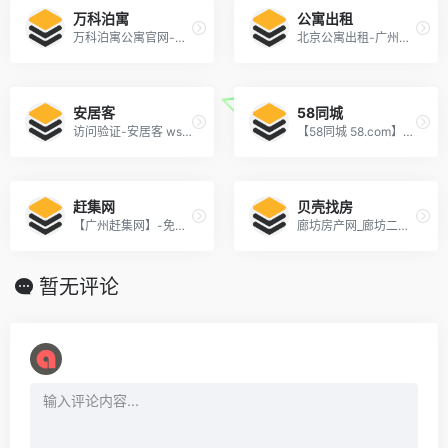
万科泊寓
公寓出租
万科泊寓公寓官网-为漂泊在外的有志青年提供一个温暖舒适的家
北京公寓出租-广州租房-宁波青年公寓-武汉品牌公寓-世联红璞
安居客
58同城
访问验证-安居客 ws:2067428850
【58同城 58.com】北京分类信息 - 本地 免费 高效
赶集网
贝壳找房
【广州赶集网】-免费发布信息-广州分类信息门户
廊坊房产网_廊坊二手房|租房|新房|房地产信息网【廊坊贝壳找房】
暂无评论