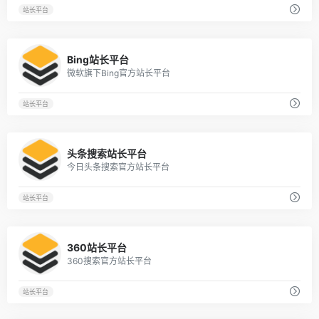
站长平台
4
Bing站长平台
微软旗下Bing官方站长平台
站长平台
2
头条搜索站长平台
今日头条搜索官方站长平台
站长平台
5
360站长平台
360搜索官方站长平台
站长平台