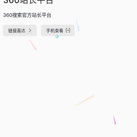
360搜索官方站长平台
链接直达
手机查看