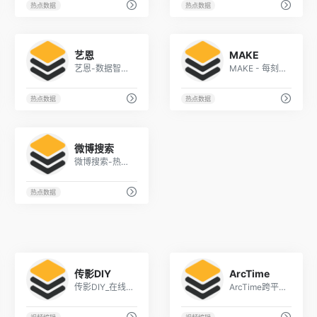
热点数据
热点数据
1
1
艺恩
MAKE
艺恩-数据智能服务商_首页
MAKE - 每刻都给你不一样的资讯
热点数据
热点数据
1
微博搜索
微博搜索-热搜榜
热点数据
1
1
传影DIY
ArcTime
传影DIY_在线视频制作_diy婚礼视频_电子相册_企业宣传片 - 传影DIY视频chuanying520.com
ArcTime跨平台字幕软件 | Arctime字幕软件