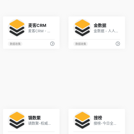
1
1
麦客CRM
金数据
麦客CRM - 信息收集与市场营销领导品牌
金数据 - 人人可用的在线表单工具
数据收集
数据收集
1
1
镝数聚
搜榜
镝数聚-权威数据 海量聚合
搜榜-今日全网实时热搜榜排名和聚合导航平台