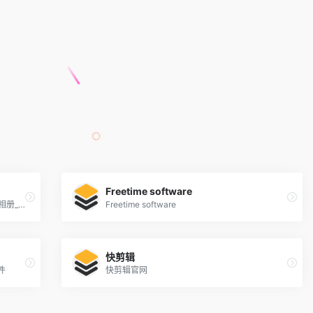
Freetime software
传影DIY_在线视频制作_diy婚礼视频_电子相册_企业宣传片 - 传影DIY视频chuanying520.com
Freetime software
快剪辑
件
快剪辑官网