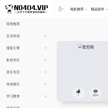
电影推荐
精品软件
常用推荐
生活休闲
搜索引擎
影视专区
音乐专区
休闲娱乐
1
634
学习教育