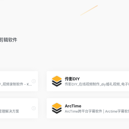
频剪辑软件
传影DIY
录屏软件_屏幕录制_录像软件_视频录制软件 - KK录像机官网_免费下载
ArcTime
档管理解决方案
ArcTime跨平台字幕软件 | Arctime字幕软