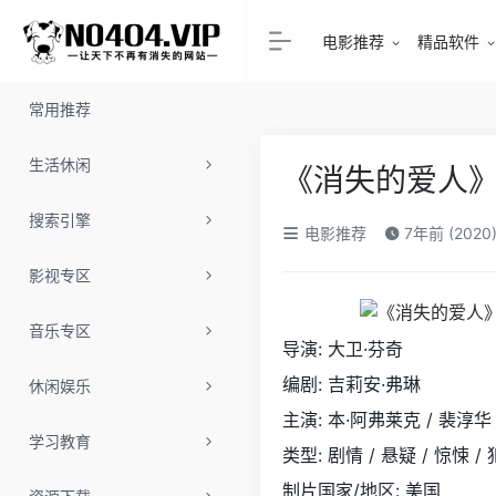
电影推荐
精品软件
常用推荐
生活休闲
《消失的爱人
搜索引擎
电影推荐
7年前 (2020
影视专区
音乐专区
导演: 大卫·芬奇
编剧: 吉莉安·弗琳
休闲娱乐
主演: 本·阿弗莱克 / 裴淳华 /
学习教育
类型: 剧情 / 悬疑 / 惊悚 /
制片国家/地区: 美国