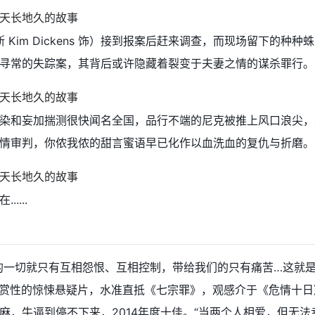
 Kim Dickens 饰）接到报案后赶来调查，而现场留下的种种
寻常的失踪案，其背后或许隐藏着裂变于夫妻之情的谋杀罪行。
染和妄加揣测很快闻名全国，品行不端的尼克被推上风口浪尖，
情审判，你侬我侬的甜言蜜语早已化作以血洗血的复仇与折磨。
....
的一切就只有互相怨恨、互相控制，带给我们的只有痛苦…这就
具观赏性的惊悚悬疑片，水准直抵《七宗罪》，观感介于《危情十日
麻，牛逼到停不下来，2014年度十佳。“当两个人相爱，但无法