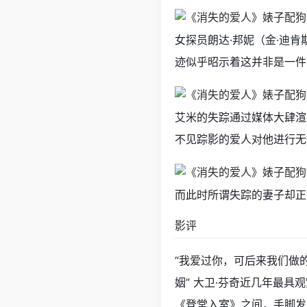
女探员朗达·邦妮（金·迪肯斯
迹似乎昭示着这并非是一件
艾米的失踪通过媒体大肆渲
不见踪影的爱人对他进行无
而此时所谓失踪的妻子却正在..
影评
“我爱过你，可后来我们做
姻” 大卫·芬奇近几年最
《登堂入室》之间，手脚发