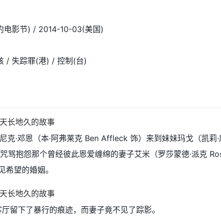
电影节) / 2014-10-03(美国)
/ 失踪罪(港) / 控制(台)
·邓恩（本·阿弗莱克 Ben Affleck 饰）来到妹妹玛戈（凯莉
的酒吧，咒骂抱怨那个曾经彼此恩爱缠绵的妻子艾米（罗莎蒙德·派克 Ros
看不见希望的婚姻。
客厅留下了暴行的痕迹，而妻子竟不见了踪影。