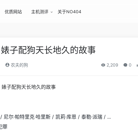
优质网站
主机测评
关于NO404
》婊子配狗天长地久的故事
)
农夫的狗
2,209
0
 尼尔·帕特里克·哈里斯 / 凯莉·库恩 / 泰勒·派瑞 / ...
 犯罪