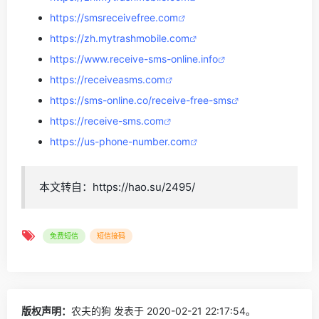
https://smsreceivefree.com
https://zh.mytrashmobile.com
https://www.receive-sms-online.info
https://receiveasms.com
https://sms-online.co/receive-free-sms
https://receive-sms.com
https://us-phone-number.com
本文转自：https://hao.su/2495/
免费短信
短信接码
版权声明：
农夫的狗
发表于 2020-02-21 22:17:54。