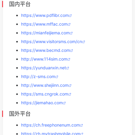
国内平台
https://www.pdflibr.com
https://www.mffac.com
https://mianfeijiema.com
https://www.visitorsms.com/cn
https://www.becmd.com
http://www.114sim.com
https://yunduanxin.net
http://z-sms.com
http://www.shejiinn.com
https://sms.cngrok.com
https://jiemahao.com
国外平台
https://ch.freephonenum.com
https://zh.mytrashmobile.com