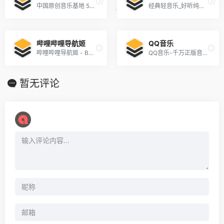
中国原创音乐基地 5SING
经典轻音乐_好听纯音乐_轻音乐博客_银色乐航
哔哩哔哩导航姬
QQ音乐
哔哩哔哩导航姬 - B站全攻势 (。・ω・)╭ bilibili
QQ音乐-千万正版音乐海量无损曲库新歌热歌天天畅听的高品质音乐平台！
暂无评论