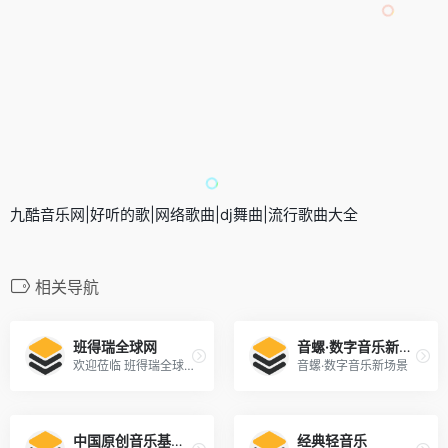
九酷音乐网|好听的歌|网络歌曲|dj舞曲|流行歌曲大全
相关导航
班得瑞全球网
音螺·数字音乐新场景
欢迎莅临 班得瑞全球网 聆听大自然赐于我们的天籁之音 Bandari.Net -
音螺·数字音乐新场景
中国原创音乐基地 5SING
经典轻音乐