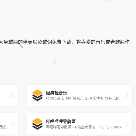
大量歌曲的伴奏以及歌词免费下载，将喜爱的音乐或者歌曲作
经典轻音乐
经典轻音乐_好听纯音乐_轻音乐博客_银色乐航
哔哩哔哩导航姬
九酷音乐网|好听的歌|网络歌曲|dj舞曲|流行歌曲大全
哔哩哔哩导航姬 - B站全攻势 (。・ω・)╭ bilibili