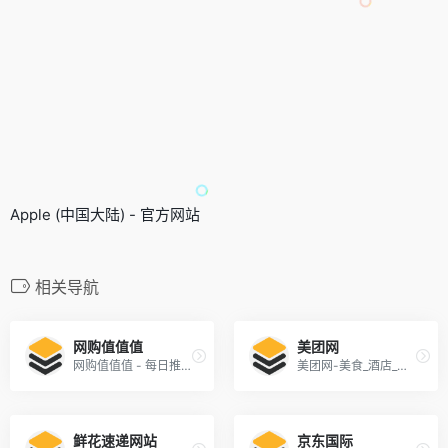
Apple (中国大陆) - 官方网站
相关导航
网购值值值
美团网
网购值值值 - 每日推荐让你大喊三声「值值值!」的优惠商品
美团网-美食_酒店_旅游_团购_电影_吃喝玩乐
鲜花速递网站
京东国际