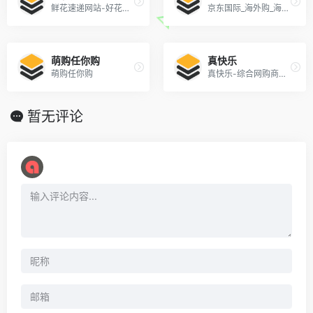
鲜花速递网站-好花网!网上订鲜花,百株好花只取一朵精华
京东国际_海外购_海外购物网_100%正品保证-京东
萌购任你购
真快乐
萌购任你购
真快乐-综合网购商城，正品低价、品质保障、快速送达、安心服务！
暂无评论