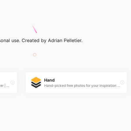
nal use. Created by Adrian Pelletier.
Hand
Free Website Builder | Free Website Maker | White label - IM Creator
Hand-picked free photos for your inspiration - Magdeleine