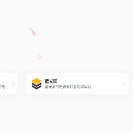
蓝光网
电影下载,美剧下载,韩剧下载,片源下载,高清电影,BT下载
蓝光高清电影爱好者的聚集地