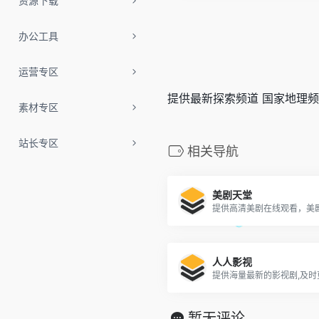
资源下载
办公工具
运营专区
提供最新探索频道 国家地理
素材专区
站长专区
相关导航
美剧天堂
提供高清美剧在线观看，美
人人影视
暂无评论