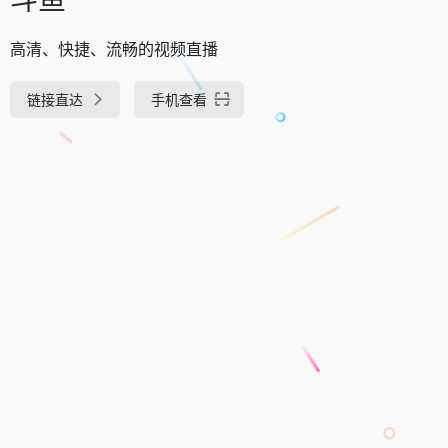
高清、快捷、流畅的视频直播
链接直达
手机查看