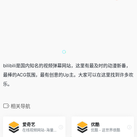
bilibili是国内知名的视频弹幕网站，这里有最及时的动漫新番，
最棒的ACG氛围，最有创意的Up主。大家可以在这里找到许多欢
乐。
相关导航
爱奇艺
优酷
在线视频网站-海量正版高清视频在线观看
优酷 - 这世界很酷