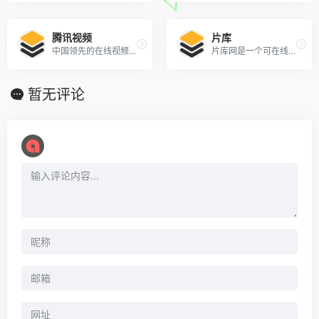
腾讯视频
片库
中国领先的在线视频媒体平台,海量高清视频在线观看
片库网是一个可在线观看、下载视频的网站。每日收集全网最新的电影、剧集、动漫高清资源供网友免费下载！
暂无评论